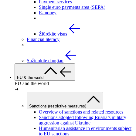
Payment services
Single euro payments area (SEPA)
E-money
Žiūrėkite visus
Financial literacy
Sužinokite daugiau
EU & the world
EU and the world
➜
Sanctions (restrictive measures)
Overview of sanctions and related resources
Sanctions adopted following Russia’s military
aggression against Ukraine
Humanitarian assistance in environments subject
to EU sanctions