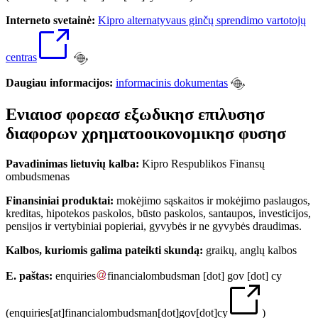
Interneto svetainė:
Kipro alternatyvaus ginčų sprendimo vartotojų
centras
Daugiau informacijos:
informacinis dokumentas
Ενιαιοσ φορεασ εξωδικησ επιλυσησ
διαφορων χρηματοοικονομικησ φυσησ
Pavadinimas lietuvių kalba:
Kipro Respublikos Finansų
ombudsmenas
Finansiniai produktai:
mokėjimo sąskaitos ir mokėjimo paslaugos,
kreditas, hipotekos paskolos, būsto paskolos, santaupos, investicijos,
pensijos ir vertybiniai popieriai, gyvybės ir ne gyvybės draudimas.
Kalbos, kuriomis galima pateikti skundą:
graikų, anglų kalbos
E. paštas:
enquiries
financialombudsman
[dot]
gov
[dot]
cy
(
enquiries[at]financialombudsman[dot]gov[dot]cy
)