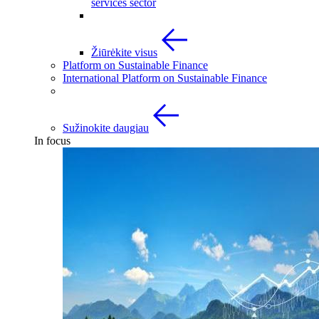
services sector
Žiūrėkite visus
Platform on Sustainable Finance
International Platform on Sustainable Finance
Sužinokite daugiau
In focus