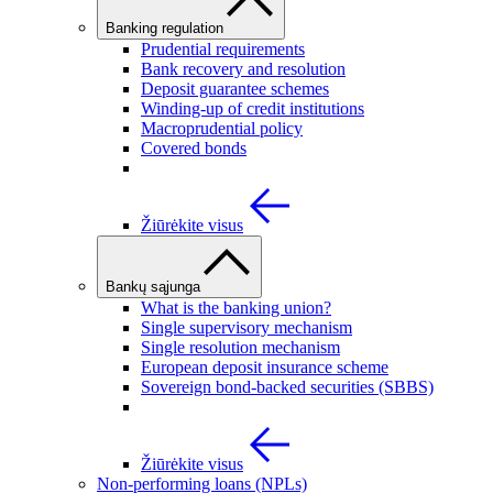
Banking regulation
Prudential requirements
Bank recovery and resolution
Deposit guarantee schemes
Winding-up of credit institutions
Macroprudential policy
Covered bonds
Žiūrėkite visus
Bankų sąjunga
What is the banking union?
Single supervisory mechanism
Single resolution mechanism
European deposit insurance scheme
Sovereign bond-backed securities (SBBS)
Žiūrėkite visus
Non-performing loans (NPLs)