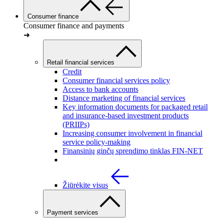
Consumer finance
Consumer finance and payments
➜
Retail financial services
Credit
Consumer financial services policy
Access to bank accounts
Distance marketing of financial services
Key information documents for packaged retail
and insurance-based investment products
(PRIIPs)
Increasing consumer involvement in financial
service policy-making
Finansinių ginčų sprendimo tinklas FIN-NET
Žiūrėkite visus
Payment services