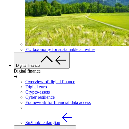
EU taxonomy for sustainable activities
Digital finance
Digital finance
➜
Overview of digital finance
Digital euro
Crypto-assets
Cyber resilience
Framework for financial data access
Sužinokite daugiau