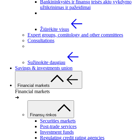
Bankininkystės ir finansų teisės aktų vykdymo
užtikrinimas ir pažeidimai
Žiūrėkite visus
Expert groups, comitology and other committees
Consultations
Sužinokite daugiau
Savings & investments union
Financial markets
Financial markets
➜
Finansų rinkos
Securities markets
Post-trade services
Investment funds
Regulating credit rating agencies