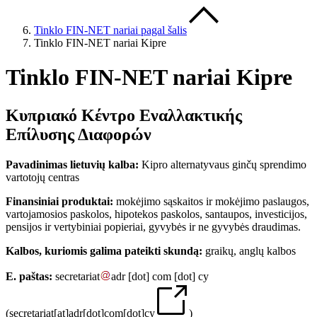
Tinklo FIN-NET nariai pagal šalis
Tinklo FIN-NET nariai Kipre
Tinklo FIN-NET nariai Kipre
Κυπριακό Κέντρο Εναλλακτικής
Επίλυσης Διαφορών
Pavadinimas lietuvių kalba:
Kipro alternatyvaus ginčų sprendimo
vartotojų centras
Finansiniai produktai:
mokėjimo sąskaitos ir mokėjimo paslaugos,
vartojamosios paskolos, hipotekos paskolos, santaupos, investicijos,
pensijos ir vertybiniai popieriai, gyvybės ir ne gyvybės draudimas.
Kalbos, kuriomis galima pateikti skundą:
graikų, anglų kalbos
E. paštas:
secretariat
adr
[dot]
com
[dot]
cy
(
secretariat[at]adr[dot]com[dot]cy
)