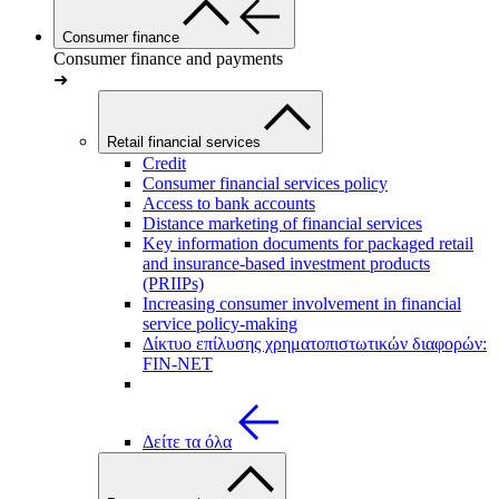
Consumer finance
Consumer finance and payments
➜
Retail financial services
Credit
Consumer financial services policy
Access to bank accounts
Distance marketing of financial services
Key information documents for packaged retail
and insurance-based investment products
(PRIIPs)
Increasing consumer involvement in financial
service policy-making
Δίκτυο επίλυσης χρηματοπιστωτικών διαφορών:
FIN-NET
Δείτε τα όλα