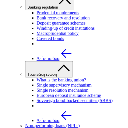
Banking regulation
Prudential requirements
Bank recovery and resolution
Deposit guarantee schemes
Winding-up of credit institutions
Macroprudential policy
Covered bonds
Δείτε τα όλα
Τραπεζική ένωση
What is the banking union?
Single supervisory mechanism
Single resolution mechanism
European deposit insurance scheme
Sovereign bond-backed securities (SBBS)
Δείτε τα όλα
Non-performing loans (NPLs)