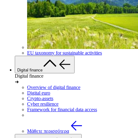
EU taxonomy for sustainable activities
Digital finance
Digital finance
➜
Overview of digital finance
Digital euro
Crypto-assets
Cyber resilience
Framework for financial data access
Μάθετε περισσότερα