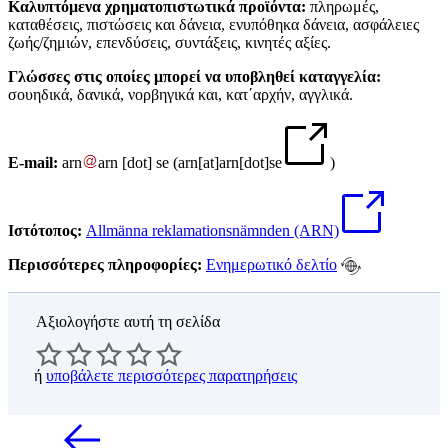
Καλυπτόμενα χρηματοπιστωτικά προϊόντα:
πληρωμές,
καταθέσεις, πιστώσεις και δάνεια, ενυπόθηκα δάνεια, ασφάλειες
ζωής/ζημιών, επενδύσεις, συντάξεις, κινητές αξίες.
Γλώσσες στις οποίες μπορεί να υποβληθεί καταγγελία:
σουηδικά, δανικά, νορβηγικά και, κατ΄αρχήν, αγγλικά.
E-mail:
arn
arn
[dot]
se
(
arn[at]arn[dot]se
)
Ιστότοπος:
Allmänna reklamationsnämnden (ARN)
Περισσότερες πληροφορίες:
Ενημερωτικό δελτίο
Αξιολογήστε αυτή τη σελίδα
ή
υποβάλετε περισσότερες παρατηρήσεις