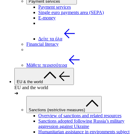
Payment services
Payment services
Single euro payments area (SEPA)
E-money
Δείτε τα όλα
Financial literacy
Μάθετε περισσότερα
EU & the world
EU and the world
➜
Sanctions (restrictive measures)
Overview of sanctions and related resources
Sanctions adopted following Russia’s military
aggression against Ukraine
Humanitarian assistance in environments subject